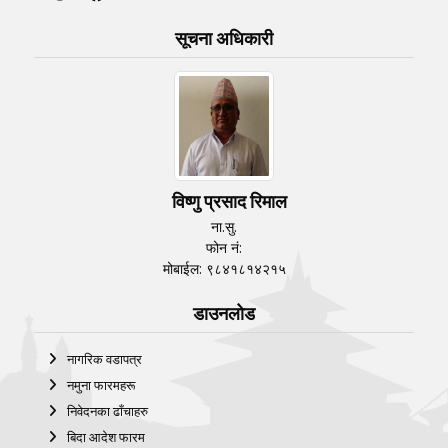
सूचना अधिकारी
विष्णु प्रसाद रिमाल
ना.सु.
फोन नं:
मोबाईल: ९८४१८१४२१५
डाउनलोड
नागरिक वडापत्र
नमुना फारमहरू
निवेदनका ढाँचाहरु
बिदा आदेश फारम