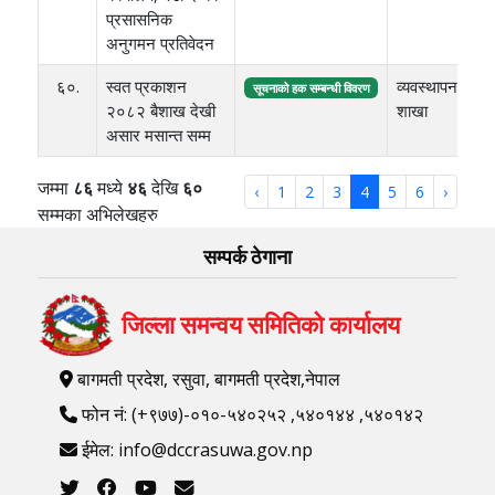
प्रसासनिक
अनुगमन प्रतिवेदन
६०.
स्वत प्रकाशन
व्यवस्थापन
३
सूचनाको हक सम्बन्धी विवरण
२०८२ बैशाख देखी
शाखा
ए
असार मसान्त सम्म
जम्मा
८६
मध्ये
४६
देखि
६०
‹
1
2
3
4
5
6
›
सम्मका अभिलेखहरु
सम्पर्क ठेगाना
जिल्ला समन्वय समितिको कार्यालय
बागमती प्रदेश, रसुवा, बागमती प्रदेश,नेपाल
फोन नं: (+९७७)-०१०-५४०२५२ ,५४०१४४ ,५४०१४२
ईमेल: info@dccrasuwa.gov.np