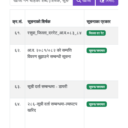
खोजी
रिसेट
स
क्र.सं.
सूचनाको शिर्षक
सूचनाका प्रकार
६१.
रसुवा_जिल्ला_दररेट_आ.व.०८३_८४
व
जिल्ला दर रेट
६२.
आ.व. २०८१/०८२ को सम्पत्ति
ज
सूचना/समाचार
विवरण बुझाउने सम्बन्धी सूचना
स
स
क
र
६३.
सूची दर्ता सम्बन्धमा - डायरी
व
सूचना/समाचार
६४.
२८६-सूची दर्ता सम्बन्धमा-ल्यापटप
ज
सूचना/समाचार
खरिद
स
स
क