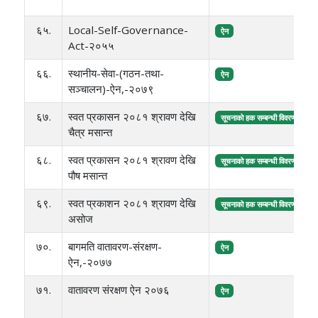
र
६५.
Local-Self-Governance-
प
ऐन
Act-२०५५
६६.
स्थानीय-सेवा-(गठन-तथा-
प
ऐन
सञ्चालन)-ऐन,-२०७९
६७.
स्वत प्रकासन २०८१ श्रावण देखि
प
सूचनाको हक सम्बन्धी विवरण
चैत्र मसान्त
६८.
स्वत प्रकासन २०८१ श्रावण देखि
प
सूचनाको हक सम्बन्धी विवरण
पौष मसान्त
६९.
स्वत प्रकाशन २०८१ श्रावण देखि
प
सूचनाको हक सम्बन्धी विवरण
असोज
७०.
बागमति वातावरण-संरक्षण-
प
ऐन
ऐन,-२०७७
७१.
वातावरण संरक्षण ऐन २०७६
प
ऐन