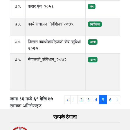
७२.
करार ऐन-२०५६
व
ऐन
७३.
कार्य संचालन निर्देशिका २०७५
व
निर्देशिका
७४.
जिसस पदाधीकारीहरुको सेवा सुविधा
आ
अन्य
२०७५
प
७५.
नेपालको_संविधान_२०७२
ज
अन्य
स
स
क
र
जम्मा
८६
मध्ये
६१
देखि
७५
‹
1
2
3
4
5
6
›
सम्मका अभिलेखहरु
सम्पर्क ठेगाना