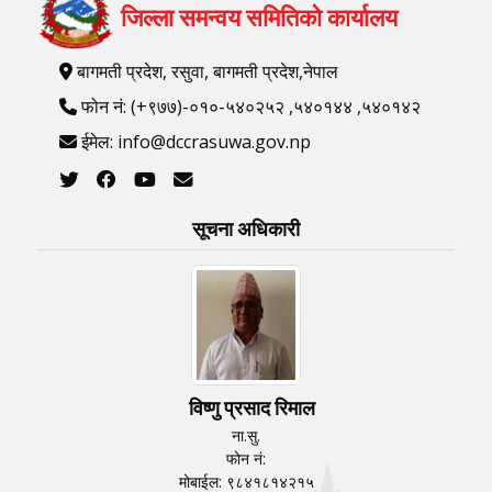
जिल्ला समन्वय समितिको कार्यालय
बागमती प्रदेश, रसुवा, बागमती प्रदेश,नेपाल
फोन नं: (+९७७)-०१०-५४०२५२ ,५४०१४४ ,५४०१४२
ईमेल: info@dccrasuwa.gov.np
सूचना अधिकारी
विष्णु प्रसाद रिमाल
ना.सु.
फोन नं:
मोबाईल: ९८४१८१४२१५