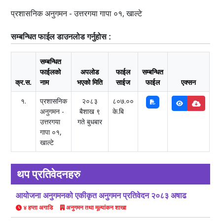
प्रशासनिक अनुगमन - उत्तरगया गापा ०१, खाल्टे
सम्बन्धित फाईल डाउनलोड गर्नुहोस :
सम्बन्धित
फाईलको
अपलोड
फाईल
सम्बन्धित
क्र.स.
नाम
भएको मिति
साईज
फाईल
एक्सन
१.
प्रशासनिक
२०८३
८०७.००
अनुगमन -
बैशाख ९
के.बि
उत्तरगया
गते बुधबार
गापा ०१,
खाल्टे
थप प्रतिवेदनहरु
आयोजना अनुगमनको एकीकृत अनुगमन प्रतिवेदन २०८३ अषाढ
४ हप्ता अगाडि
अनुगमन तथा मूल्यांकन शाखा