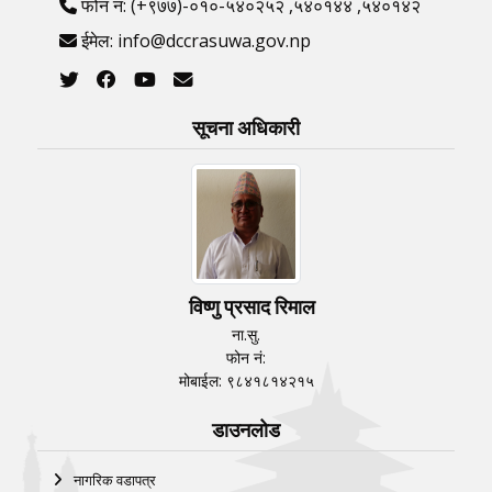
फोन नं: (+९७७)-०१०-५४०२५२ ,५४०१४४ ,५४०१४२
ईमेल: info@dccrasuwa.gov.np
सूचना अधिकारी
विष्णु प्रसाद रिमाल
ना.सु.
फोन नं:
मोबाईल: ९८४१८१४२१५
डाउनलोड
नागरिक वडापत्र