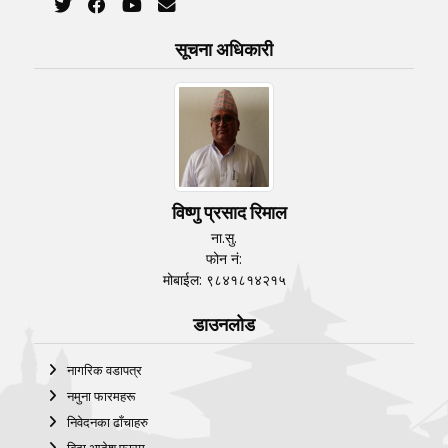
सूचना अधिकारी
विष्णु प्रसाद रिमाल
ना.सु.
फोन नं:
मोबाईल: ९८४१८१४२१५
डाउनलोड
नागरिक वडापत्र
नमुना फारमहरू
निवेदनका ढाँचाहरु
बिदा आदेश फारम