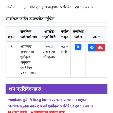
आयोजना अनुगमनको एकीकृत अनुगमन प्रतिवेदन २०८३ अषाढ
सम्बन्धित फाईल डाउनलोड गर्नुहोस :
सम्बन्धित
अपलोड
फाईल
सम्बन्धित
क्र.स.
फाईलको नाम
भएको मिति
साईज
फाईल
एक्सन
१.
आयोजना
२०८३
५.८०
अनुगमनको
असार २४
एम.बि.
एकीकृत
गते बुधबार
अनुगमन
प्रतिवेदन
२०८३ अषाढ
थप प्रतिवेदनहरु
सामाजिक कुरीति विरुद्ध विद्यालयस्तरमा सञ्चालन भएका
जनचेतनामुलक कार्यक्रमको एकीकृत प्रतिवेदन २०८३ अषाढ
४ हप्ता अगाडि
अनुगमन तथा मूल्यांकन शाखा