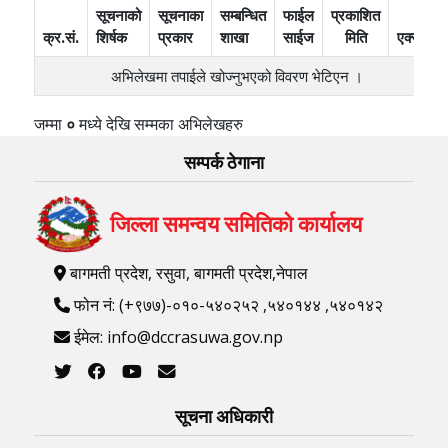
सूचनाको
सूचनाका
सम्बन्धित
फाईल
प्रकाशित
क्र.सं.
शिर्षक
प्रकार
शाखा
साईज
मिति
एक्सन
अभिलेखमा तपाईले खोज्‍नुभएको विवरण भेटिएन ।
जम्मा
०
मध्ये
देखि
सम्मका अभिलेखहरु
सम्पर्क ठेगाना
जिल्ला समन्वय समितिको कार्यालय
बागमती प्रदेश, रसुवा, बागमती प्रदेश,नेपाल
फोन नं: (+९७७)-०१०-५४०२५२ ,५४०१४४ ,५४०१४२
ईमेल: info@dccrasuwa.gov.np
सूचना अधिकारी