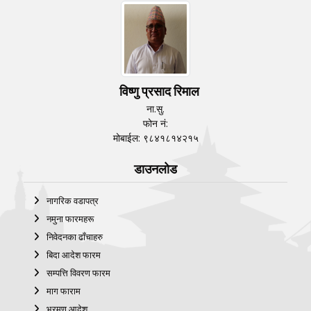
विष्णु प्रसाद रिमाल
ना.सु.
फोन नं:
मोबाईल: ९८४१८१४२१५
डाउनलोड
नागरिक वडापत्र
नमुना फारमहरू
निवेदनका ढाँचाहरु
बिदा आदेश फारम
सम्पत्ति विवरण फारम
माग फाराम
भ्रमण आदेश