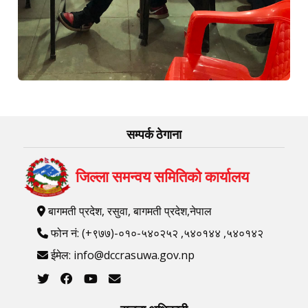
सम्पर्क ठेगाना
जिल्ला समन्वय समितिको कार्यालय
बागमती प्रदेश, रसुवा, बागमती प्रदेश,नेपाल
फोन नं: (+९७७)-०१०-५४०२५२ ,५४०१४४ ,५४०१४२
ईमेल: info@dccrasuwa.gov.np