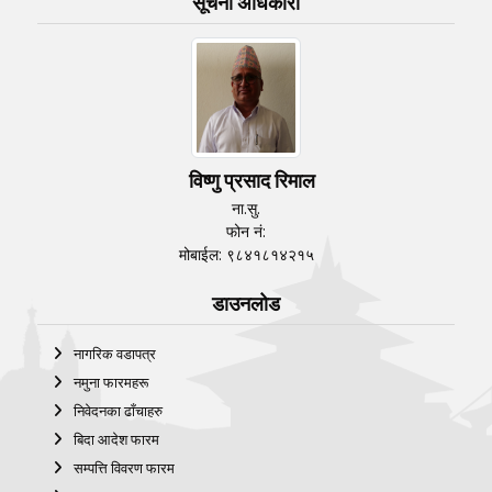
सूचना अधिकारी
विष्णु प्रसाद रिमाल
ना.सु.
फोन नं:
मोबाईल: ९८४१८१४२१५
डाउनलोड
नागरिक वडापत्र
नमुना फारमहरू
निवेदनका ढाँचाहरु
बिदा आदेश फारम
सम्पत्ति विवरण फारम