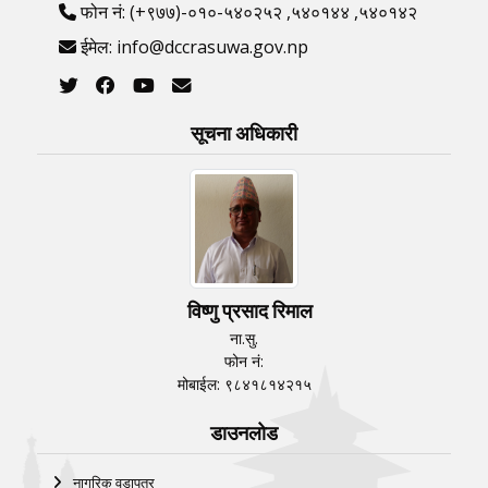
फोन नं: (+९७७)-०१०-५४०२५२ ,५४०१४४ ,५४०१४२
ईमेल: info@dccrasuwa.gov.np
सूचना अधिकारी
विष्णु प्रसाद रिमाल
ना.सु.
फोन नं:
मोबाईल: ९८४१८१४२१५
डाउनलोड
नागरिक वडापत्र