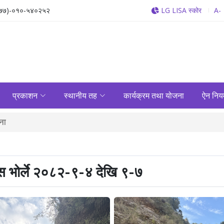
७७)-०१०-५४०२५२
LG LISA स्कोर
A-
प्रकाशन
स्थानीय तह
कार्यक्रम तथा योजना
ऐन निय
चना
 भोर्ले २०८२-९-४ देखि ९-७