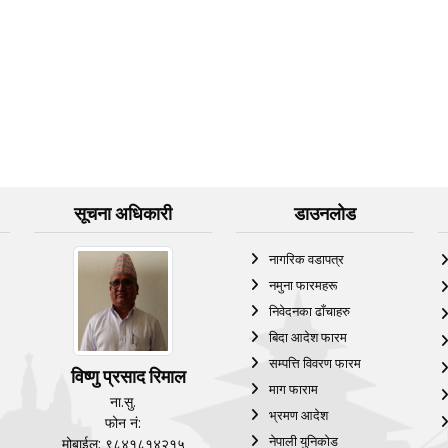
सूचना अधिकारी
डाउनलोड
नागरिक वडापत्र
नमुना फारमहरू
निवेदनका ढाँचाहरु
बिदा आदेश फारम
सम्पत्ति विवरण फारम
विष्णु प्रसाद रिमाल
माग फाराम
ना.सु.
भ्रमण आदेश
फोन नं:
नेपाली युनिकोड
मोबाईल: ९८४१८१४२१५