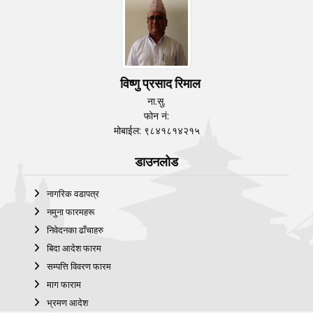
विष्णु प्रसाद रिमाल
ना.सु.
फोन नं:
मोबाईल: ९८४१८१४२१५
डाउनलोड
नागरिक वडापत्र
नमुना फारमहरू
निवेदनका ढाँचाहरु
बिदा आदेश फारम
सम्पत्ति विवरण फारम
माग फाराम
भ्रमण आदेश